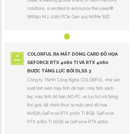
Lexar, a leading global brand of flash memory
solutions, is excited to announce the Lexar®
NM790 M.2 2280 PCIe Gen 4x4 NVMe SSD.
COLORFUL RA MẮT DÒNG CARD ĐỒ HỌA
18
MAY
GEFORCE RTX 4060 TI VÀ RTX 4060
ĐƯỢC TĂNG LỰC BỞI DLSS 3
Công ty TNHH Công Nghệ COLORFUL, nhà sản
xuất linh kiện máy tính để bàn, máy tính xách
tay, máy tính để bàn AIO PC, và lưu trữ nổi tiếng
thế giới, đã chính thức ra mắt card đồ họa
NVIDIA GeForce RTX 4060 Ti 8GB, GeForce
RTX 4060 Ti 16GB và GeForce RTX 4060.