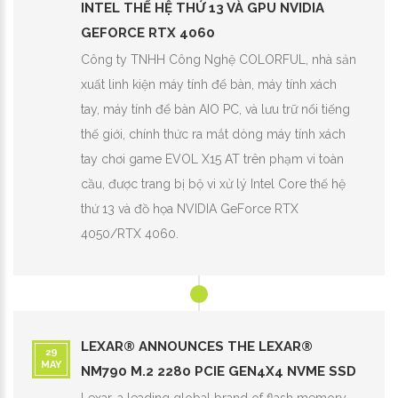
INTEL THẾ HỆ THỨ 13 VÀ GPU NVIDIA
GEFORCE RTX 4060
Công ty TNHH Công Nghệ COLORFUL, nhà sản
xuất linh kiện máy tính để bàn, máy tính xách
tay, máy tính để bàn AIO PC, và lưu trữ nổi tiếng
thế giới, chính thức ra mắt dòng máy tính xách
tay chơi game EVOL X15 AT trên phạm vi toàn
cầu, được trang bị bộ vi xử lý Intel Core thế hệ
thứ 13 và đồ họa NVIDIA GeForce RTX
4050/RTX 4060.
LEXAR® ANNOUNCES THE LEXAR®
29
MAY
NM790 M.2 2280 PCIE GEN4X4 NVME SSD