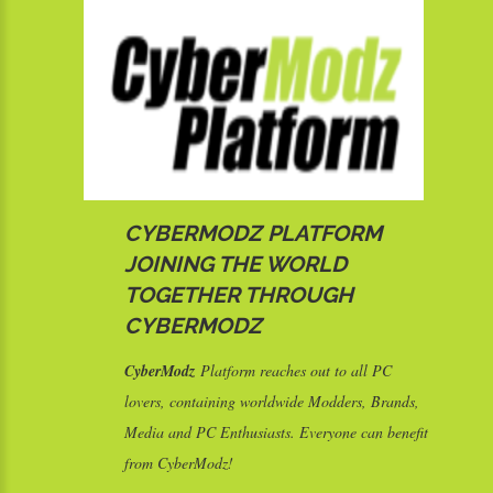
CYBERMODZ PLATFORM
JOINING THE WORLD
TOGETHER THROUGH
CYBERMODZ
CyberModz
Platform reaches out to all PC
lovers, containing worldwide Modders, Brands,
Media and PC Enthusiasts. Everyone can benefit
from CyberModz!