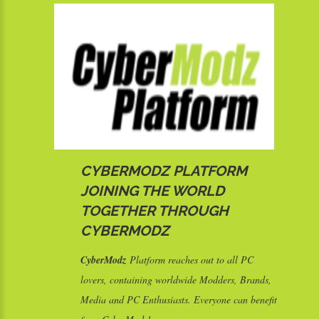
CYBERMODZ PLATFORM
JOINING THE WORLD
TOGETHER THROUGH
CYBERMODZ
CyberModz
Platform reaches out to all PC
lovers, containing worldwide Modders, Brands,
Media and PC Enthusiasts. Everyone can benefit