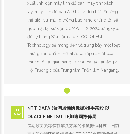
xuất linh kiện máy tính để bàn, máy tính xách
tay, máy tính để bàn AIO PC, và lưu trữ nổi tiếng
thế giới, vui mừng thông báo rằng chúng tôi sẽ
góp mặt tại sự kiện COMPUTEX 2024 từ ngày 4
đến 7 tháng Sáu năm 2024. COLORFUL
Technology sẽ mang đến và trưng bày một loạt
những sản phẩm mới nhất và sắp ra mắt của
chúng tôi tại gian hàng L041A tọa lạc tại tầng 4F,
Hội Trường 1 của Trung tâm Triễn lãm Nangang.
NTT DATA (台灣恩悌悌數據)攜手來毅 以
21
MAY
ORACLE NETSUITE加速國際佈局
長期致力於零信任解決方案的來毅數位科技，日前