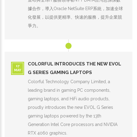
宣布與全球IT服務領導者NTT DATA台灣恩悌悌數
據合作，導入Oracle NetSuite ERP系統，加速全球
化發展，以提供更精準、快速的服務，提升企業競
爭力。
COLORFUL INTRODUCES THE NEW EVOL
17
MAY
G SERIES GAMING LAPTOPS
Colorful Technology Company Limited, a
leading brand in gaming PC components,
gaming laptops, and HiFi audio products,
proudly introduces the new EVOL G Series
gaming laptops powered by the 13th
Generation Intel Core processors and NVIDIA
RTX 4060 graphics.