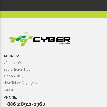
ADDRESS:
9F.-2, No.89,
Sec. 1, Beixin Rd.,
Xindian Dist.,
New Taipei City 23147,
Taiwan
PHONE:
+886 2 8911-0960